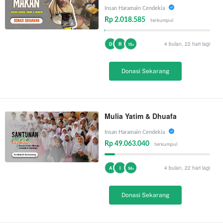
Insan Haramain Cendekia
Rp 2.018.585
terkumpul
4 bulan, 22 hari lagi
D
R
15+
Donasi Sekarang
Mulia Yatim & Dhuafa
Insan Haramain Cendekia
Rp 49.063.040
terkumpul
4 bulan, 22 hari lagi
A
I
54+
Donasi Sekarang