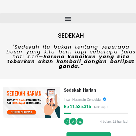
SEDEKAH
"Sedekah itu bukan tentang seberapa
besar yang kita beri, tapi seberapa tulus
hati kita—
karena kebaikan yang kita
tebarkan akan kembali dengan berlipat
ganda."
Sedekah Harian
Insan Haramain Cendekia
Rp 11.535.316
terkumpul
4 bulan, 22 hari lagi
A
A
120+