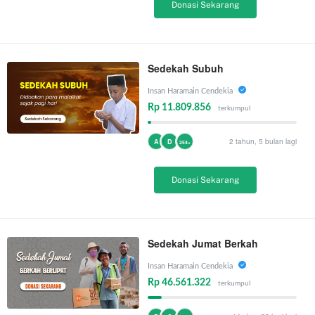
Donasi Sekarang
Sedekah Subuh
Insan Haramain Cendekia
Rp 11.809.856
terkumpul
2 tahun, 5 bulan lagi
A
D
254+
Donasi Sekarang
Sedekah Jumat Berkah
Insan Haramain Cendekia
Rp 46.561.322
terkumpul