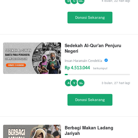
4 bulan, 22 hari lagi
D
C
546+
Donasi Sekarang
Sedekah Al-Qur'an Penjuru
Negeri
Insan Haramain Cendekia
Rp 4.513.044
terkumpul
3 bulan, 27 hari lagi
A
V
16+
Donasi Sekarang
Berbagi Makan Ladang
Jariyah