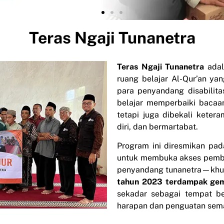
Teras Ngaji Tunanetra
Teras Ngaji Tunanetra
adal
ruang belajar Al-Qur’an y
para penyandang disabilitas
belajar memperbaiki bacaan
tetapi juga dibekali keter
diri, dan bermartabat.
Program ini diresmikan pa
untuk membuka akses pembin
penyandang tunanetra—khus
tahun 2023 terdampak ge
sekadar sebagai tempat bel
harapan dan penguatan sem