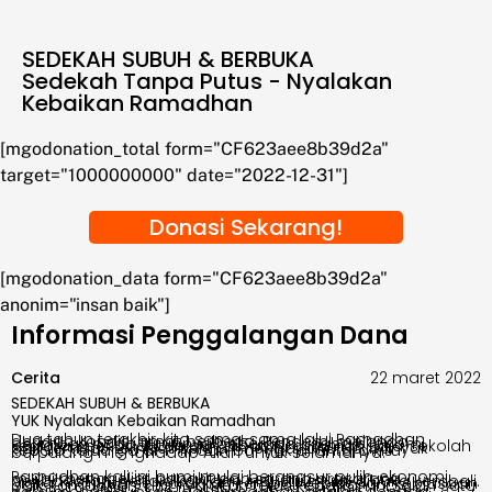
SEDEKAH SUBUH & BERBUKA
Sedekah Tanpa Putus - Nyalakan
Kebaikan Ramadhan
[mgodonation_total form="CF623aee8b39d2a"
target="1000000000" date="2022-12-31"]
Donasi Sekarang!
[mgodonation_data form="CF623aee8b39d2a"
anonim="insan baik"]
Informasi Penggalangan Dana
Cerita
22 maret 2022
SEDEKAH SUBUH & BERBUKA
YUK Nyalakan Kebaikan Ramadhan
Dua tahun terakhir, kita sama-sama lalui Ramadhan dengan kondisi amat berbeda. Pendemi melanda berimbas pada tutupnya beberapa usaha ekonomi, kegiatan peribadatan pun dibatasi di rumah saja, sekolah dan tempat-tempat belajar mengaji ditutup, banyak kepala keluarga di-PHK dan banyak di antara kita berpulang menghadap Allah untuk selamanya.
Ramadhan kali ini bumi mulai berangsur pulih, ekonomi mulai menggeliat bangkit dan sarana prasarana peribadatan, pendidikan dan industri mulai dibuka kembali. Maka, mari kita semarakkan kembali kebiasaan-kebiasaan baik Ramadhan, kita nyalakan terus kebaikan ini.
Salah satu