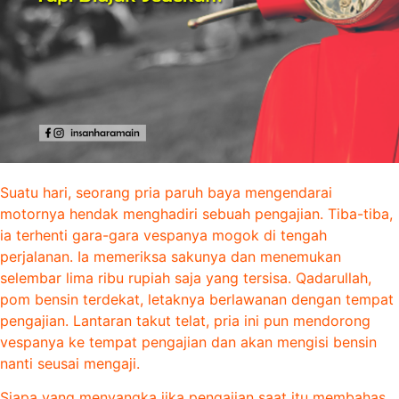
Suatu hari, seorang pria paruh baya mengendarai
motornya hendak menghadiri sebuah pengajian. Tiba-tiba,
ia terhenti gara-gara vespanya mogok di tengah
perjalanan. Ia memeriksa sakunya dan menemukan
selembar lima ribu rupiah saja yang tersisa. Qadarullah,
pom bensin terdekat, letaknya berlawanan dengan tempat
pengajian. Lantaran takut telat, pria ini pun mendorong
vespanya ke tempat pengajian dan akan mengisi bensin
nanti seusai mengaji.
Siapa yang menyangka jika pengajian saat itu membahas