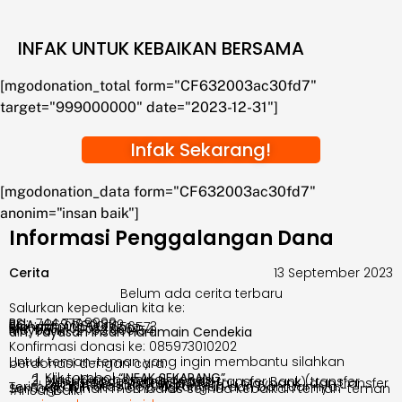
INFAK UNTUK KEBAIKAN BERSAMA
[mgodonation_total form="CF632003ac30fd7"
target="999000000" date="2023-12-31"]
Infak Sekarang!
[mgodonation_data form="CF632003ac30fd7"
anonim="insan baik"]
Informasi Penggalangan Dana
Cerita
13 September 2023
Belum ada cerita terbaru
Salurkan kepedulian kita ke:
BSI:
744 777 9999
BCA:
869 1970 302
Mandiri:
0060011056573
BRI:
117001000345567
Maybank:
2 732 000154
a.n. Yayasan Insan Haramain Cendekia
Konfirmasi donasi ke: 085973010202
Untuk teman-teman yang ingin membantu silahkan berdonasi dengan cara:
Klik tombol
“INFAK SEKARANG”
Masukkan nominal donasi
Pilih metode pembayaran transfer Bank (transfer bank BSI,BRI, MANDIRI, BCA atau Maybank) dan transfer ke no. rekening yang tertera.
Terima kasih atas doa, dukungan dan bantuannya. Semoga Tuhan membalas semua kebaikan teman-teman #InsanBaik.